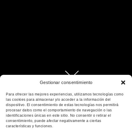
Gestionar consentimiento
Para ofrecer las mejores experiencias, utilizamos tecnologías como
las cookies para almacenar y/o acceder a la información del
dispositivo. El consentimiento de estas tecnologías nos permitirá
Latest
procesar datos como el comportamiento de navegación o las
news
identificaciones únicas en este sitio. No consentir o retirar el
consentimiento, puede afectar negativamente a ciertas
características y funciones.